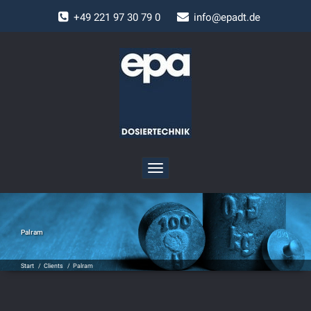
+
49 221 97 30 79 0
info@epadt.de
Toggle
navigation
Palram
Start
/
Clients
/
Palram