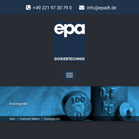
+
49 221 97 30 79 0
info@epadt.de
Toggle
navigation
Dosiergeräte
Start
/
Featured Sliders
/
Dosiergeräte