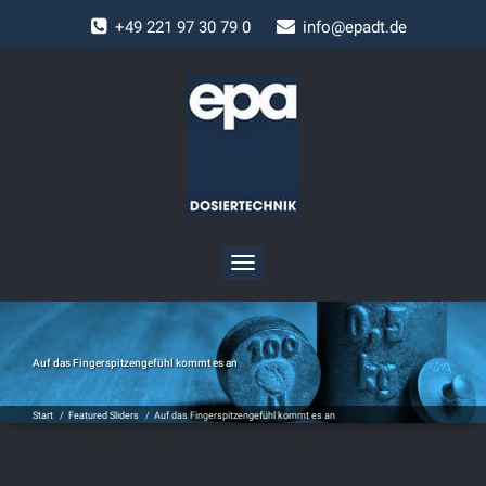
+
49 221 97 30 79 0
info@epadt.de
Toggle
navigation
Auf das Fingerspitzengefühl kommt es an
Start
/
Featured Sliders
/
Auf das Fingerspitzengefühl kommt es an